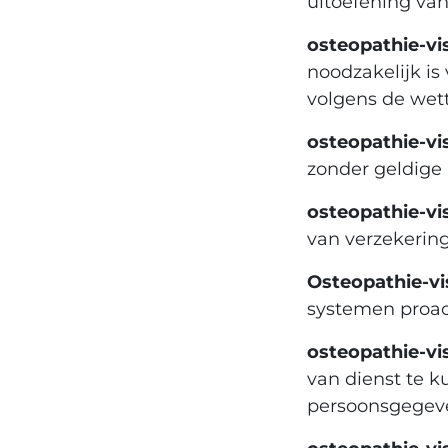
uitoefening van
osteopathie-vis
noodzakelijk i
volgens de wet
osteopathie-vis
zonder geldige
osteopathie-vis
van verzekering
Osteopathie-vi
systemen proact
osteopathie-vis
van dienst te k
persoonsgegeve