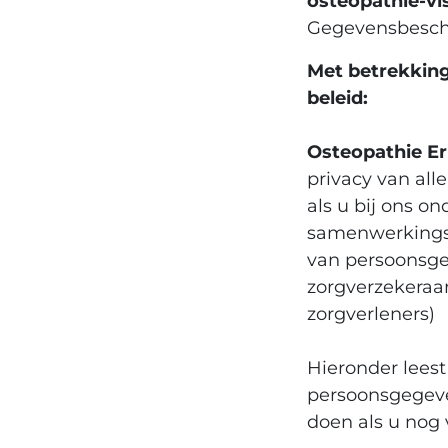
osteopathie-vis
Gegevensbesch
Met betrekking
beleid:
Osteopathie Er
privacy van all
als u bij ons o
samenwerkingsp
van persoonsgeb
zorgverzekeraar
zorgverleners)
Hieronder lees
persoonsgegeve
doen als u nog