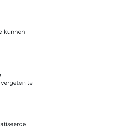
ie kunnen
n
 vergeten te
atiseerde