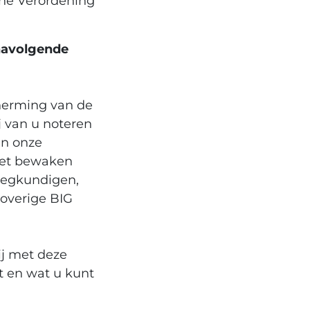
ne Verordening
navolgende
herming van de
j van u noteren
an onze
het bewaken
leegkundigen,
 overige BIG
ij met deze
t en wat u kunt