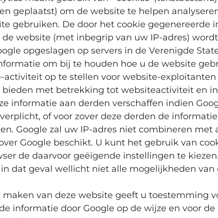
n geplaatst) om de website te helpen analysere
ite gebruiken. De door het cookie gegenereerde i
 de website (met inbegrip van uw IP-adres) word
oogle opgeslagen op servers in de Verenigde Stat
nformatie om bij te houden hoe u de website gebr
-activiteit op te stellen voor website-exploitante
 bieden met betrekking tot websiteactiviteit en i
e informatie aan derden verschaffen indien Goog
 verplicht, of voor zover deze derden de informat
en. Google zal uw IP-adres niet combineren met
ver Google beschikt. U kunt het gebruik van coo
ser de daarvoor geëigende instellingen te kiezen.
 in dat geval wellicht niet alle mogelijkheden van
e maken van deze website geeft u toestemming v
de informatie door Google op de wijze en voor de