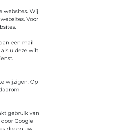
 websites. Wij
 websites. Voor
bsites.
 dan een mail
als u deze wilt
ienst.
te wijzigen. Op
k daarom
akt gebruik van
 door Google
jes die op uw