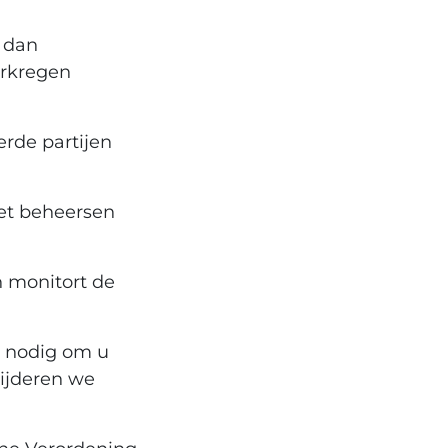
 dan
erkregen
rde partijen
et beheersen
n monitort de
 nodig om u
wijderen we