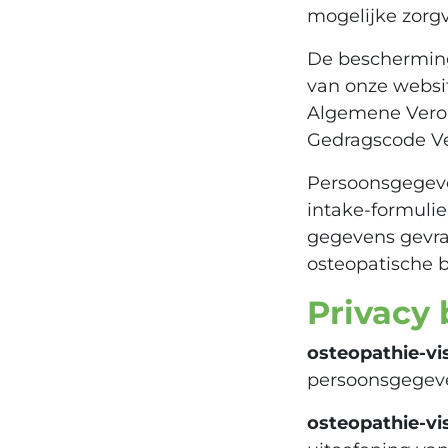
mogelijke zorgv
De bescherming
van onze websit
Algemene Vero
Gedragscode V
Persoonsgegeve
intake-formuli
gegevens gevraa
osteopatische be
Privacy 
osteopathie-vis
persoonsgegeven
osteopathie-vis