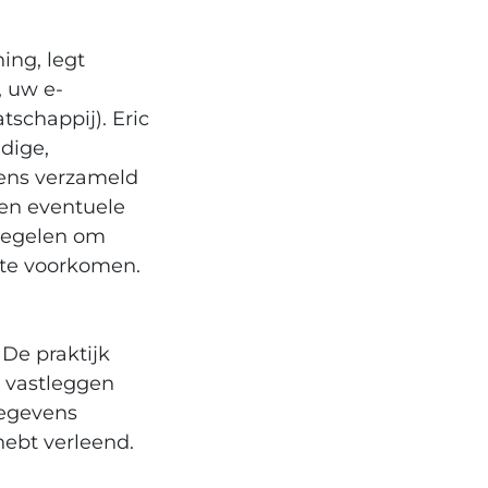
ing, legt
 uw e-
chappij). Eric
dige,
vens verzameld
en eventuele
tregelen om
 te voorkomen.
De praktijk
 vastleggen
egevens
hebt verleend.