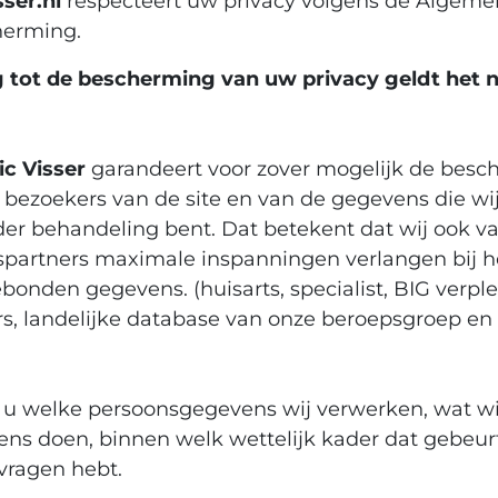
ser.nl
respecteert uw privacy volgens de Algeme
erming.
 tot de bescherming van uw privacy geldt het 
ic Visser
garandeert voor zover mogelijk de besc
e bezoekers van de site en van de gegevens die wi
nder behandeling bent. Dat betekent dat wij ook v
artners maximale inspanningen verlangen bij 
onden gegevens. (huisarts, specialist, BIG verp
s, landelijke database van onze beroepsgroep en
t u welke persoonsgegevens wij verwerken, wat w
ns doen, binnen welk wettelijk kader dat gebeur
 vragen hebt.