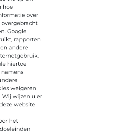
n hoe
nformatie over
t overgebracht
en. Google
uikt, rapporten
n en andere
nternetgebruik.
le hiertoe
ie namens
 andere
kies weigeren
 Wij wijzen u er
 deze website
oor het
 doeleinden