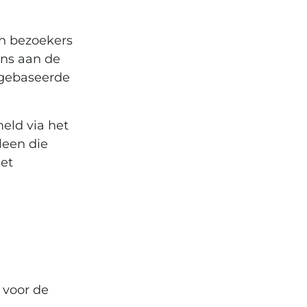
en bezoekers
ons aan de
gebaseerde
eld via het
leen die
het
 voor de